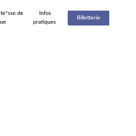
te*sse de
Infos
Billetterie
que
pratiques