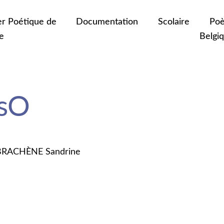
er Poétique de
Documentation
Scolaire
Poè
e
Belgi
rsO
BRACHÈNE Sandrine