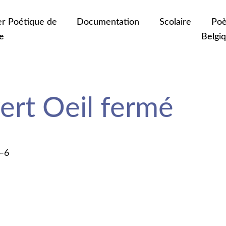
er Poétique de
Documentation
Scolaire
Poè
e
Belgi
ert Oeil fermé
4-6