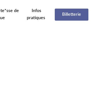
te*sse de
Infos
Billetterie
que
pratiques