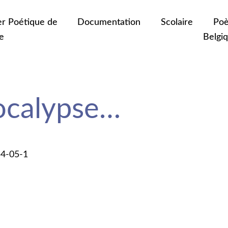
er Poétique de
Documentation
Scolaire
Poè
e
Belgi
ocalypse…
54-05-1