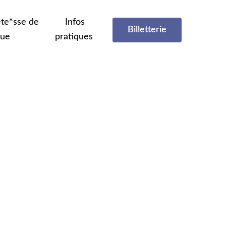
te*sse de
Infos
Billetterie
que
pratiques