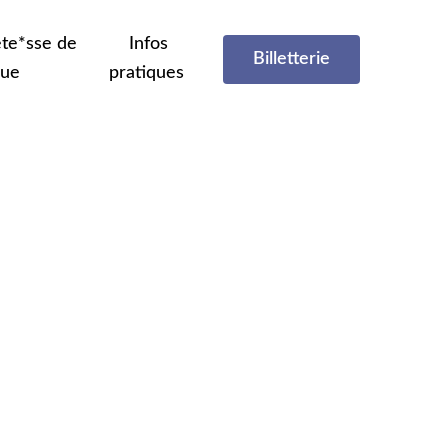
te*sse de
Infos
Billetterie
que
pratiques