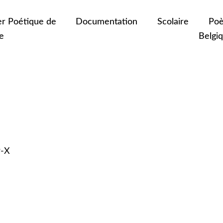
er Poétique de
Documentation
Scolaire
Poè
e
Belgi
9-X