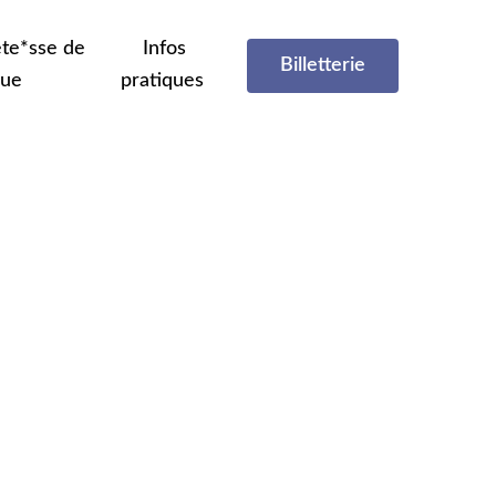
te*sse de
Infos
Billetterie
que
pratiques