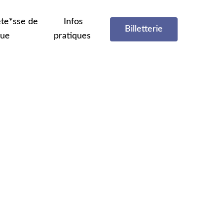
te*sse de
Infos
Billetterie
que
pratiques