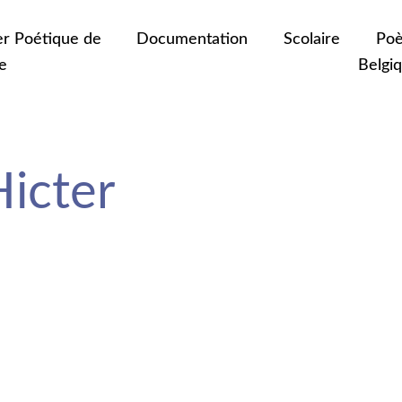
er Poétique de
Documentation
Scolaire
Poè
e
Belgi
icter