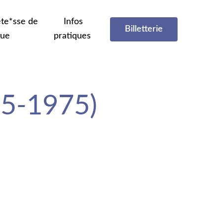
te*sse de
Infos
Billetterie
que
pratiques
25-1975)