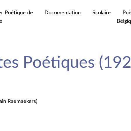
er Poétique de
Documentation
Scolaire
Poè
e
Belgi
tes Poétiques (19
ain Raemaekers)