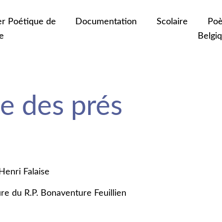
er Poétique de
Documentation
Scolaire
Poè
e
Belgi
e des prés
Henri Falaise
e du R.P. Bonaventure Feuillien