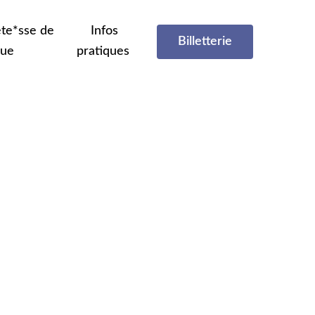
te*sse de
Infos
Billetterie
que
pratiques