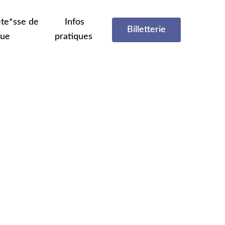
te*sse de
Infos
Billetterie
que
pratiques