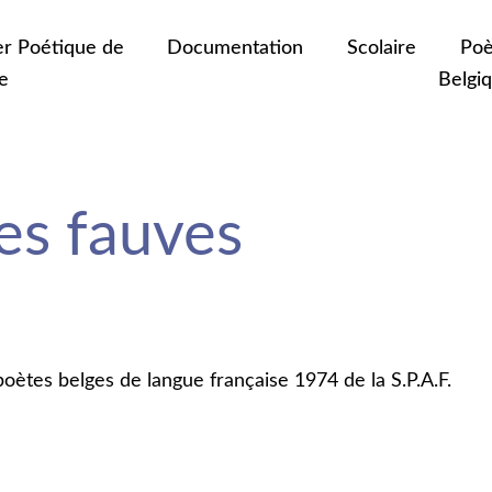
er Poétique de
Documentation
Scolaire
Poè
e
Belgi
es fauves
oètes belges de langue française 1974 de la S.P.A.F.