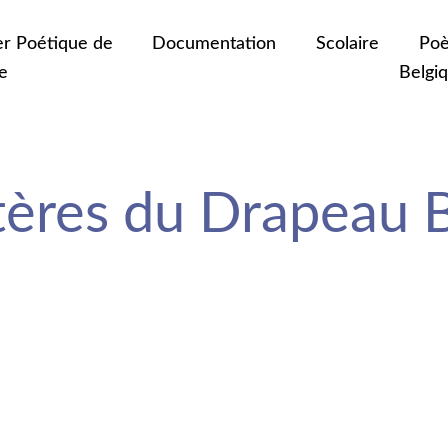
er Poétique de
Documentation
Scolaire
Poè
e
Belgi
tères du Drapeau 