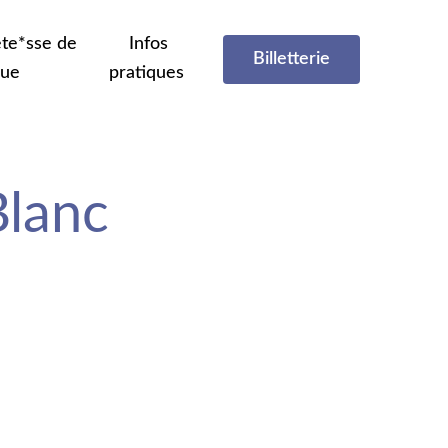
te*sse de
Infos
Billetterie
que
pratiques
Blanc