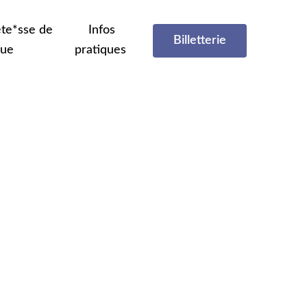
te*sse de
Infos
Billetterie
que
pratiques