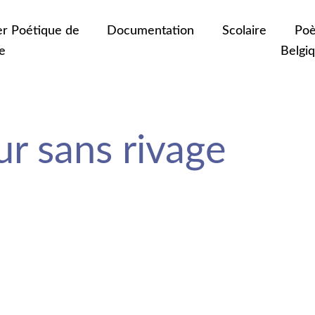
er Poétique de
Documentation
Scolaire
Poè
e
Belgi
r sans rivage