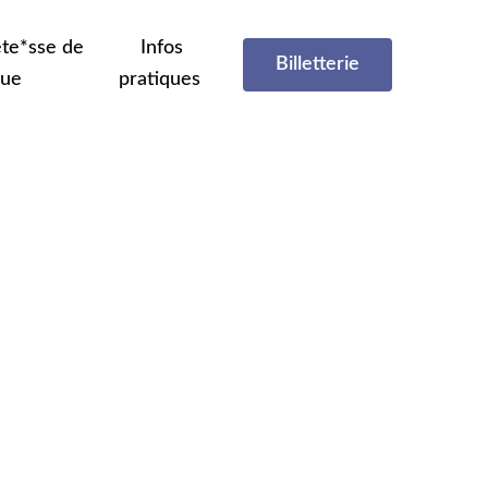
te*sse de
Infos
Billetterie
que
pratiques