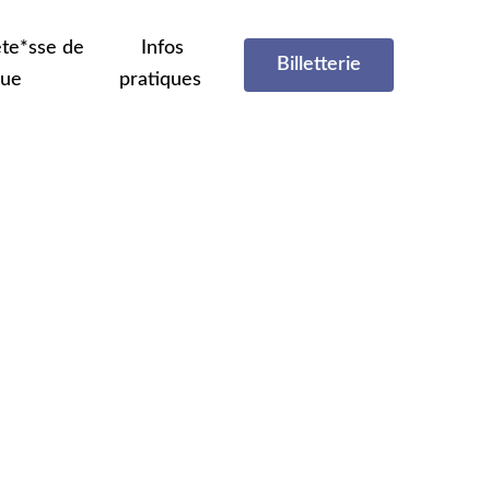
te*sse de
Infos
Billetterie
que
pratiques