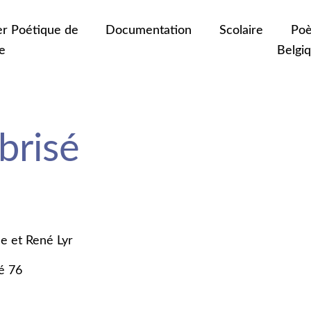
er Poétique de
Documentation
Scolaire
Poè
e
Belgi
 brisé
e et René Lyr
é 76