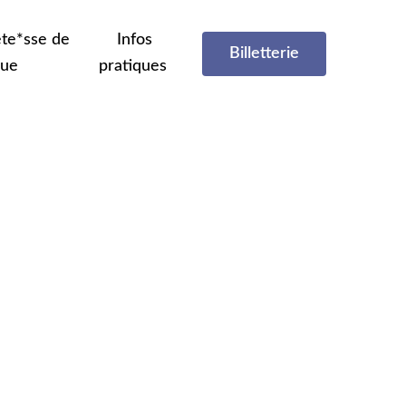
te*sse de
Infos
Billetterie
que
pratiques