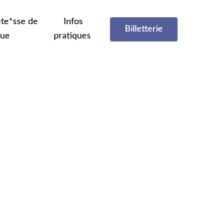
te*sse de
Infos
Billetterie
que
pratiques