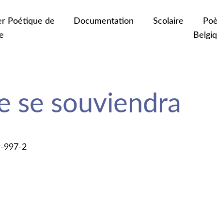
er Poétique de
Documentation
Scolaire
Poè
e
Belgi
e se souviendra
9-997-2