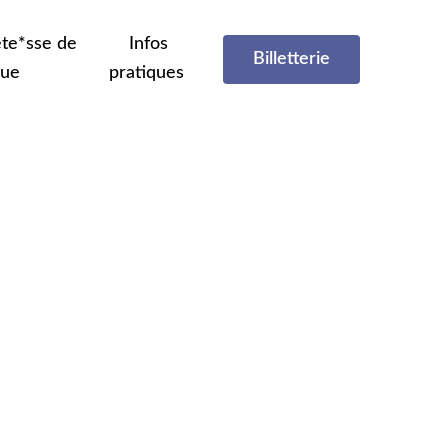
te*sse de
Infos
Billetterie
que
pratiques