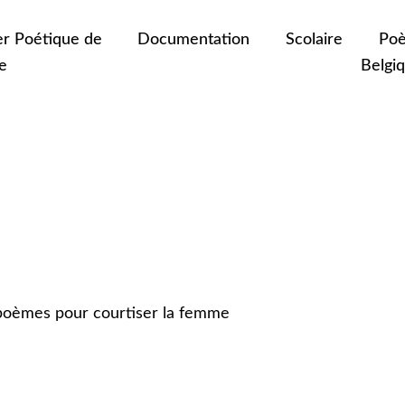
er Poétique de
Documentation
Scolaire
Poè
e
Belgi
 poèmes pour courtiser la femme