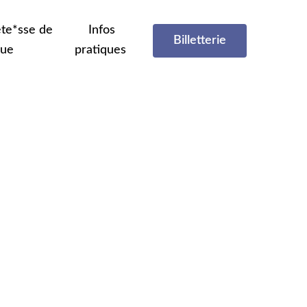
te*sse de
Infos
Billetterie
que
pratiques