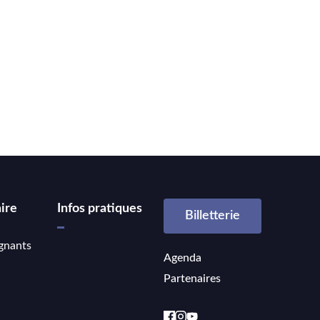
ire
Infos pratiques
Billetterie
gnants
Agenda
Partenaires