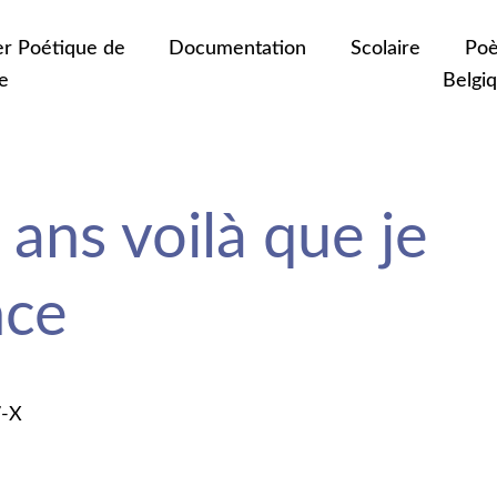
er Poétique de
Documentation
Scolaire
Poè
e
Belgi
e ans voilà que je
ce
7-X