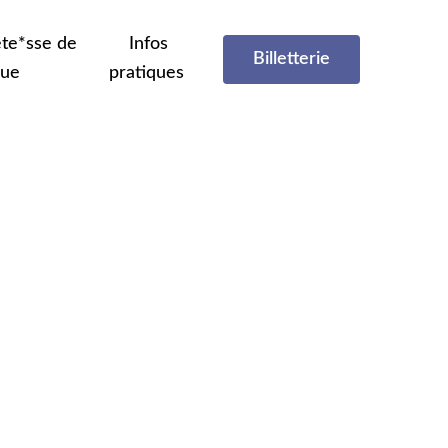
te*sse de
Infos
Billetterie
que
pratiques