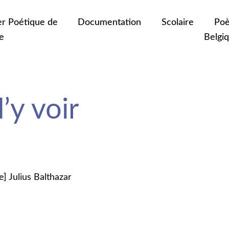
er Poétique de
Documentation
Scolaire
Poè
e
Belgi
’y voir
e] Julius Balthazar