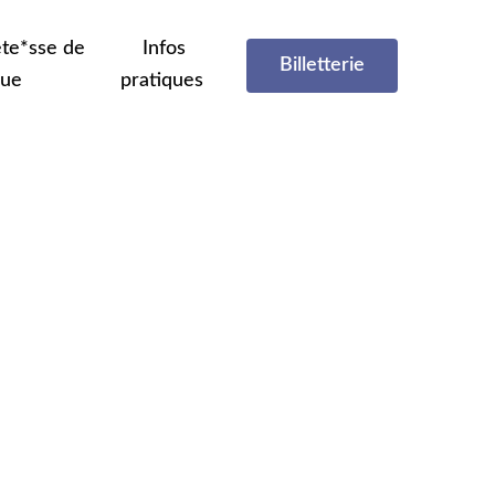
te*sse de
Infos
Billetterie
que
pratiques