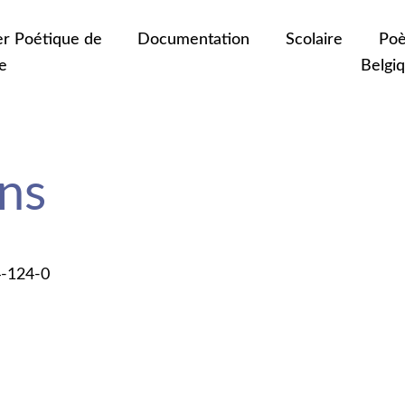
er Poétique de
Documentation
Scolaire
Poè
e
Belgi
ns
4-124-0