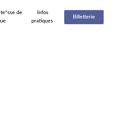
te*sse de
Infos
Billetterie
que
pratiques