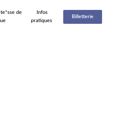
te*sse de
Infos
Billetterie
que
pratiques