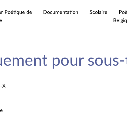
er Poétique de
Documentation
Scolaire
Poè
e
Belgi
ement pour sous-
4-X
ie