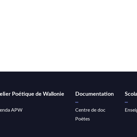
elier Poétique de Wallonie
Documentation
Scola
enda APW
Centre de doc
Ensei
Poètes