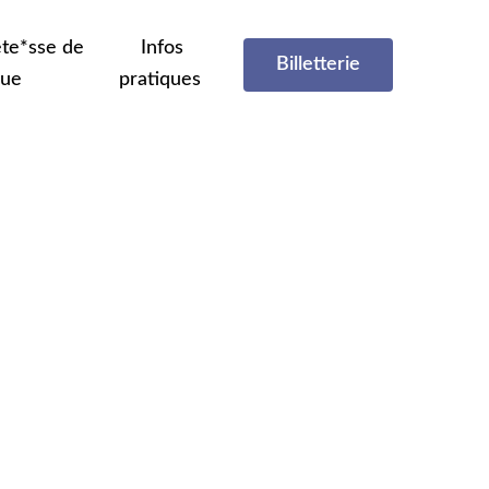
te*sse de
Infos
Billetterie
que
pratiques