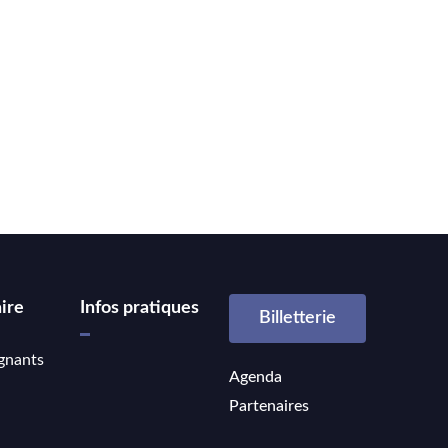
ire
Infos pratiques
Billetterie
gnants
Agenda
Partenaires