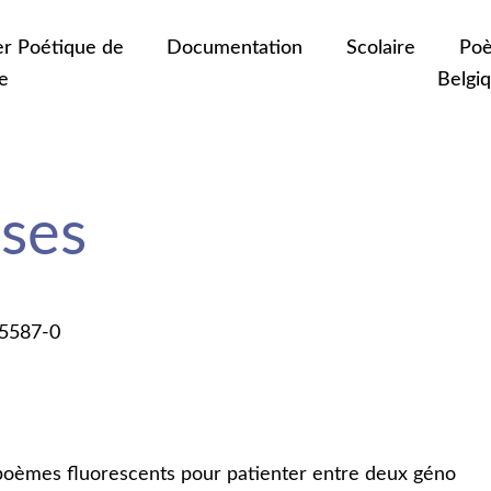
er Poétique de
Documentation
Scolaire
Poè
e
Belgi
ses
-5587-0
 poèmes fluorescents pour patienter entre deux géno