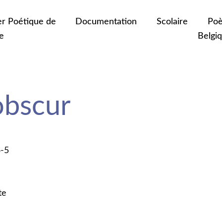
er Poétique de
Documentation
Scolaire
Poè
e
Belgi
obscur
4-5
te