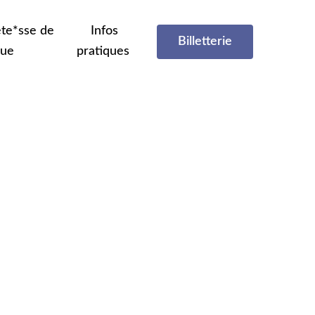
te*sse de
Infos
Billetterie
que
pratiques