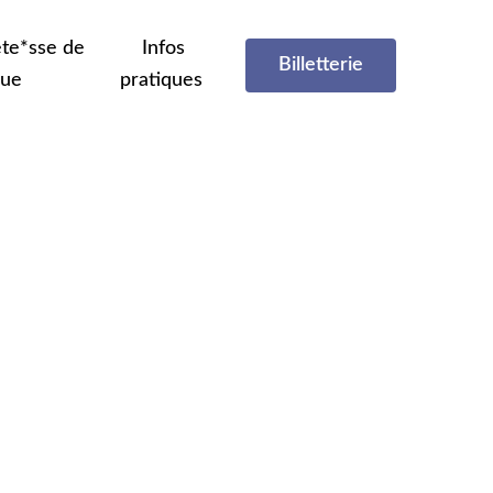
te*sse de
Infos
Billetterie
que
pratiques