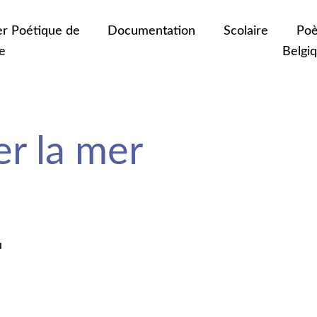
er Poétique de
Documentation
Scolaire
Poè
e
Belgi
er la mer
u