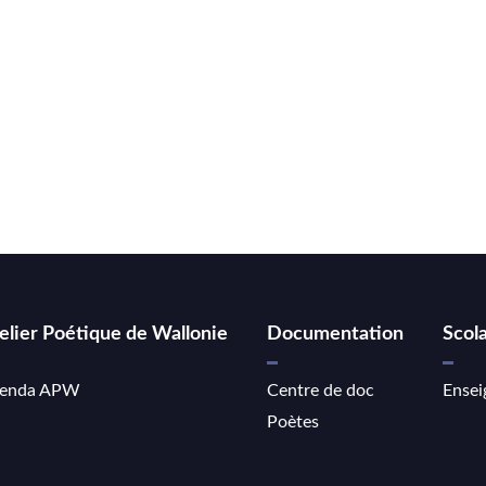
elier Poétique de Wallonie
Documentation
Scola
enda APW
Centre de doc
Ensei
Poètes