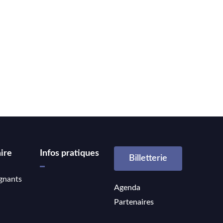
ire
Infos pratiques
Billetterie
gnants
Agenda
Partenaires