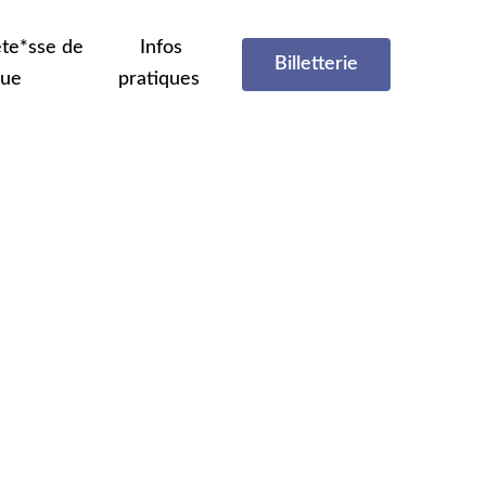
te*sse de
Infos
Billetterie
que
pratiques