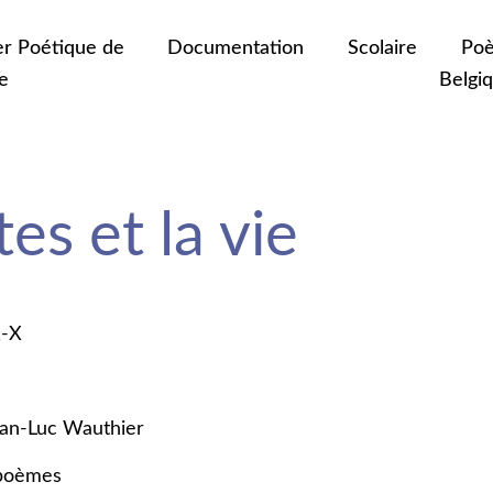
er Poétique de
Documentation
Scolaire
Poè
e
Belgi
es et la vie
1-X
ean-Luc Wauthier
 poèmes