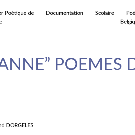
er Poétique de
Documentation
Scolaire
Poè
e
Belgi
JEANNE” POEMES 
land DORGELES