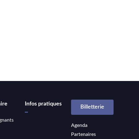
ire
Infos pratiques
Billetterie
gnants
Agenda
Partenaires