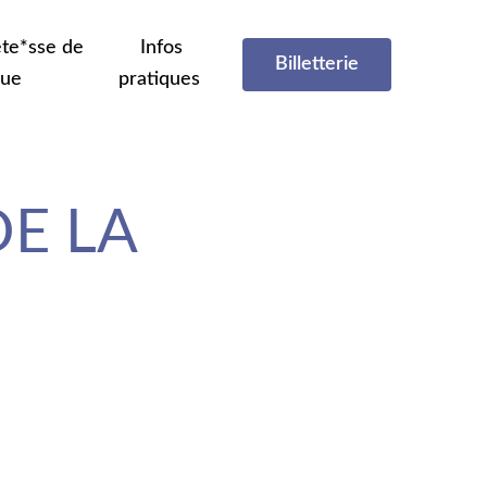
te*sse de
Infos
Billetterie
que
pratiques
DE LA