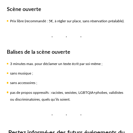
Scène ouverte
Prix libre (recommandé : 5€, à régler sur place, sans réservation préalable).
Balises de la scène ouverte
3 minutes max. pour déclamer un texte écrit par soi-même ;
sans musique ;
sans accessoires ;
pas de propos oppressifs : racistes, sexistes, LGBTQIA+phobes, validistes
ou discriminatoires, quels qu’ils soient.
Restez informé·es des futurs événements du