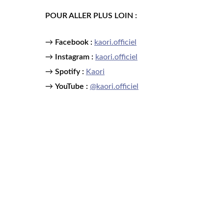
POUR ALLER PLUS LOIN :
→
Facebook :
kaori.officiel
→
Instagram :
kaori.officiel
→
Spotify :
Kaori
→
YouTube :
@kaori.officiel