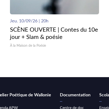
Jeu. 10/09/26 | 20h
SCÈNE OUVERTE | Contes du 10e
jour + Slam & poésie
À la Maison de la Poésie
elier Poétique de Wallonie
Documentation
Scola
enda APW
Centre de doc
Ensei