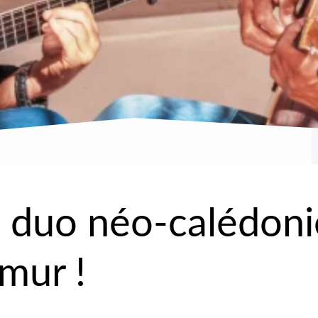
duo néo-calédonie
mur !