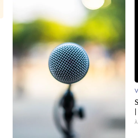
V
|
À