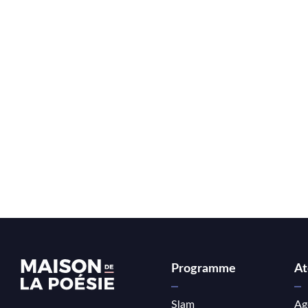
Programme
At
Slam
Ag