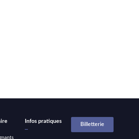
ire
Infos pratiques
Billetterie
gnants